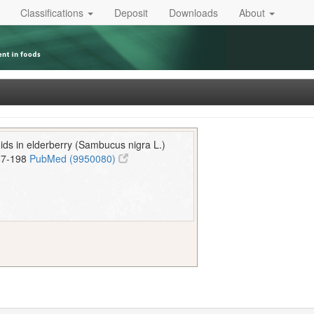
Classifications
Deposit
Downloads
About
oids in elderberry (Sambucus nigra L.)
87-198
PubMed (9950080)