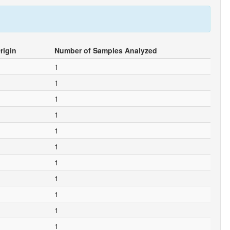
rigin
Number of Samples Analyzed
1
1
1
1
1
1
1
1
1
1
1