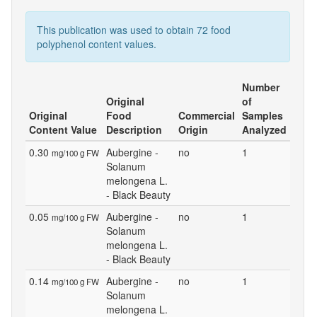
This publication was used to obtain 72 food
polyphenol content values.
Number
Original
of
Original
Food
Commercial
Samples
Content Value
Description
Origin
Analyzed
0.30
Aubergine -
no
1
mg/100 g FW
Solanum
melongena L.
- Black Beauty
0.05
Aubergine -
no
1
mg/100 g FW
Solanum
melongena L.
- Black Beauty
0.14
Aubergine -
no
1
mg/100 g FW
Solanum
melongena L.